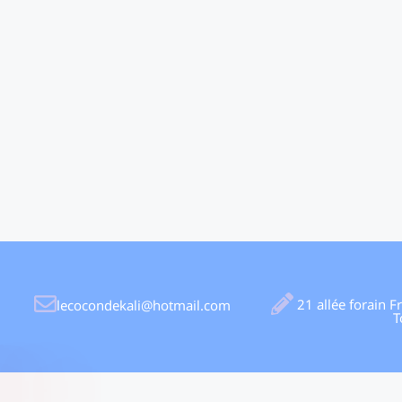
21 allée forain 
lecocondekali@hotmail.com
T